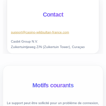
Contact
support@casino-wildsultan-france.com
Casbit Group N.V.
Zuikertuintjeweg Z/N (Zuikertuin Tower), Curaçao
Motifs courants
Le support peut être sollicité pour un problème de connexion,