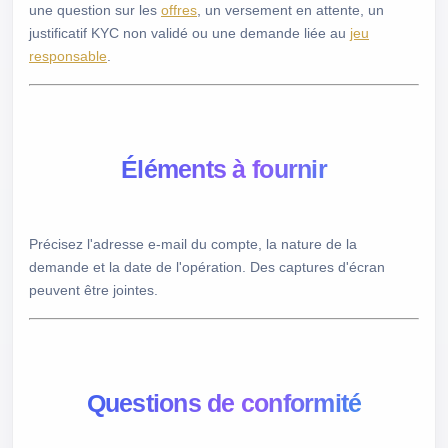
une question sur les
offres
, un versement en attente, un
justificatif KYC non validé ou une demande liée au
jeu
responsable
.
Éléments à fournir
Précisez l'adresse e-mail du compte, la nature de la
demande et la date de l'opération. Des captures d'écran
peuvent être jointes.
Questions de conformité