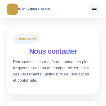
Wild Sultan Casino
Service client
Nous
contacter
Retrouvez ici les motifs de contact les plus
fréquents : gestion du compte, offres, suivi
des versements, justificatifs de vérification
et conformité.