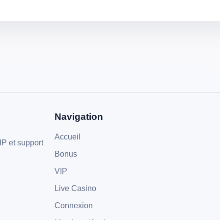
Navigation
Accueil
P et support
Bonus
VIP
Live Casino
Connexion