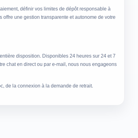
iement, définir vos limites de dépôt responsable à
ous offre une gestion transparente et autonome de votre
 entière disposition. Disponibles 24 heures sur 24 et 7
tre chat en direct ou par e-mail, nous nous engageons
c, de la connexion à la demande de retrait.