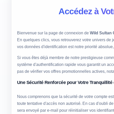
Accédez à Vot
Bienvenue sur la page de connexion de
Wild Sultan
En quelques clics, vous retrouverez votre univers de je
vos données d'identification est notre priorité absolu
Si vous êtes déjà membre de notre prestigieuse commun
système d'authentification rapide vous garantit un acc
pas de vérifier vos offres promotionnelles actives, n
Une Sécurité Renforcée pour Votre Tranquillité 
Nous comprenons que la sécurité de votre compte est
toute tentative d'accès non autorisé. En cas d'oubli d
sera envoyé par e-mail pour réinitialiser vos identifiant