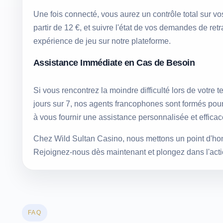
Une fois connecté, vous aurez un contrôle total sur 
partir de 12 €, et suivre l'état de vos demandes de ret
expérience de jeu sur notre plateforme.
Assistance Immédiate en Cas de Besoin
Si vous rencontrez la moindre difficulté lors de votre 
jours sur 7, nos agents francophones sont formés pou
à vous fournir une assistance personnalisée et efficac
Chez Wild Sultan Casino, nous mettons un point d'honne
Rejoignez-nous dès maintenant et plongez dans l'actio
FAQ