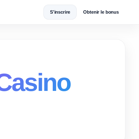
S'inscrire
Obtenir le bonus
 Casino