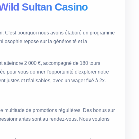
Wild Sultan Casino
on. C'est pourquoi nous avons élaboré un programme
hilosophie repose sur la générosité et la
nt atteindre 2 000 €, accompagné de 180 tours
ée pour vous donner l'opportunité d'explorer notre
t justes et réalisables, avec un wager fixé à 2x.
une multitude de promotions régulières. Des bonus sur
mpressionnantes sont au rendez-vous. Nous voulons