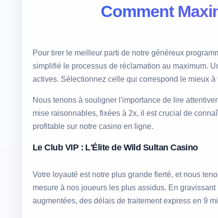
Comment Maximi
Pour tirer le meilleur parti de notre généreux progra
simplifié le processus de réclamation au maximum. Une 
actives. Sélectionnez celle qui correspond le mieux à vo
Nous tenons à souligner l'importance de lire attenti
mise raisonnables, fixées à 2x, il est crucial de conna
profitable sur notre casino en ligne.
Le Club VIP : L'Élite de Wild Sultan Casino
Votre loyauté est notre plus grande fierté, et nous te
mesure à nos joueurs les plus assidus. En gravissant 
augmentées, des délais de traitement express en 9 mi