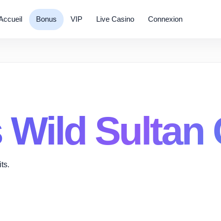
Accueil
Bonus
VIP
Live Casino
Connexion
Wild Sultan
ts.