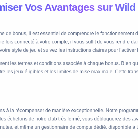
ser Vos Avantages sur Wild 
mme de bonus, il est essentiel de comprendre le fonctionnement d
fois connecté à votre compte, il vous suffit de vous rendre dan
tre style de jeu et suivez les instructions claires pour l'activer
vement les termes et conditions associés à chaque bonus. Bien q
ître les jeux éligibles et les limites de mise maximale. Cette tra
nons à la récompenser de manière exceptionnelle. Notre programme
les échelons de notre club très fermé, vous débloquerez des ava
nutes, et même un gestionnaire de compte dédié, disponible à 