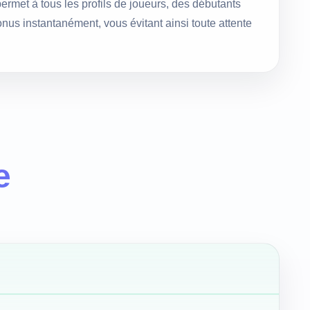
rmet à tous les profils de joueurs, des débutants
us instantanément, vous évitant ainsi toute attente
e