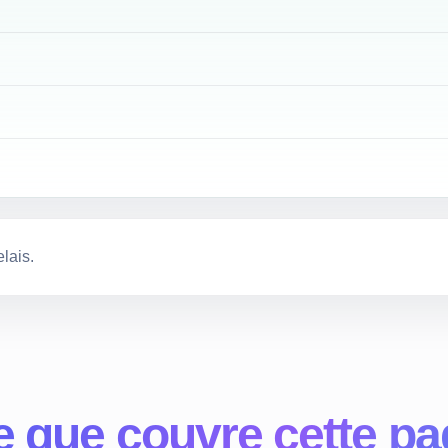
lais.
e que couvre cette pa