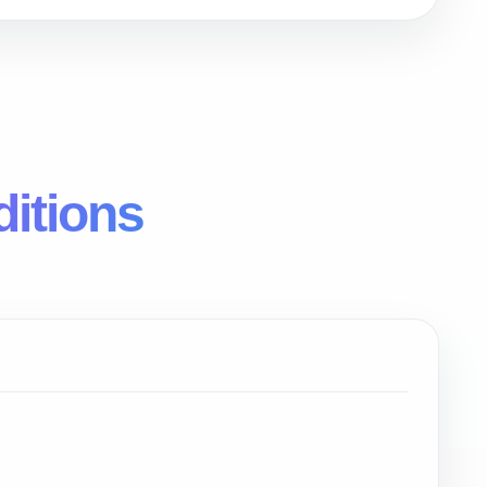
ditions