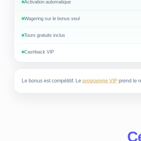
Activation automatique
Wagering sur le bonus seul
Tours gratuits inclus
Cashback VIP
Le bonus est compétitif. Le
programme VIP
prend le re
C