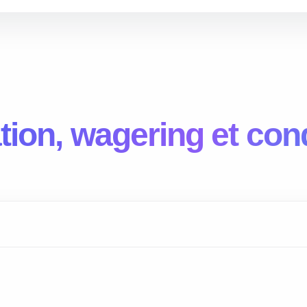
tion, wagering et con