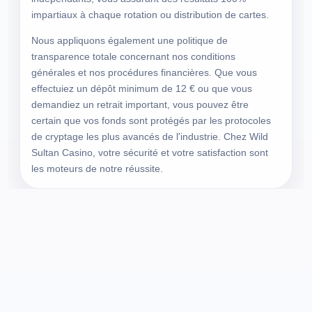
impartiaux à chaque rotation ou distribution de cartes.
Nous appliquons également une politique de
transparence totale concernant nos conditions
générales et nos procédures financières. Que vous
effectuiez un dépôt minimum de 12 € ou que vous
demandiez un retrait important, vous pouvez être
certain que vos fonds sont protégés par les protocoles
de cryptage les plus avancés de l'industrie. Chez Wild
Sultan Casino, votre sécurité et votre satisfaction sont
les moteurs de notre réussite.