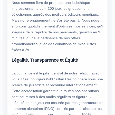
Nous sommes fiers de proposer une ludothèque
impressionnante de 4 100 jeux, soigneusement
sélectionnés auprès des meilleurs éditeurs mondiaux.
Mais notre engagement ne s'arrête pas là. Nous nous
efforçons quotidiennement d'optimiser nos services, qu'il
s'agisse de la rapidité de nos paiements, garantis en 9
minutes, ou de la pertinence de nos offres
promotionnelles, avec des conditions de mise justes
fixées à 2x.
Légalité, Transparence et Équité
La confiance est le pilier central de notre relation avec
vous. C'est pourquoi Wild Sultan Casino opère sous une
licence de jeu stricte et reconnue internationalement.
Cette accréditation garantit que toutes nos opérations
sont soumises à des audits réguliers et rigoureux.
L'équité de nos jeux est assurée par des générateurs de
nombres aléatoires (RNG) certifiés par des laboratoires
indépendants, vous assurant des résultats 100%