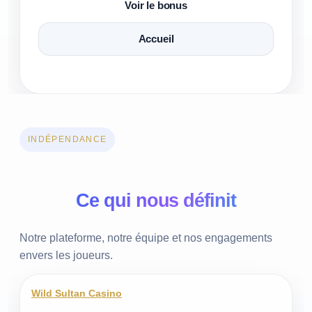
Voir le bonus
Accueil
INDÉPENDANCE
Ce qui nous définit
Notre plateforme, notre équipe et nos engagements
envers les joueurs.
Wild Sultan Casino