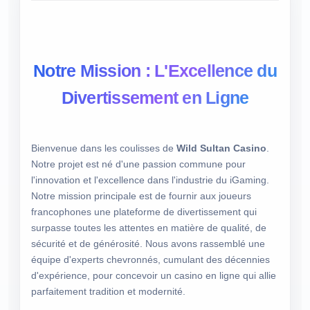
Notre Mission : L'Excellence du
Divertissement en Ligne
Bienvenue dans les coulisses de
Wild Sultan Casino
.
Notre projet est né d'une passion commune pour
l'innovation et l'excellence dans l'industrie du iGaming.
Notre mission principale est de fournir aux joueurs
francophones une plateforme de divertissement qui
surpasse toutes les attentes en matière de qualité, de
sécurité et de générosité. Nous avons rassemblé une
équipe d'experts chevronnés, cumulant des décennies
d'expérience, pour concevoir un casino en ligne qui allie
parfaitement tradition et modernité.