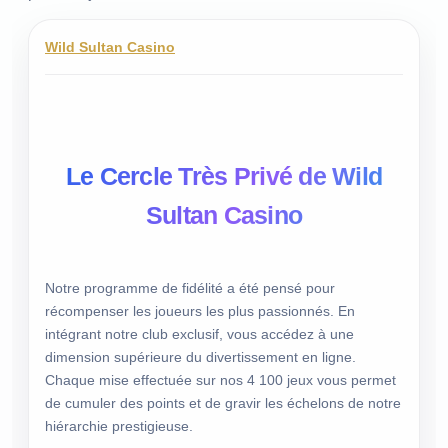
Wild Sultan Casino
Le Cercle Très Privé de Wild
Sultan Casino
Notre programme de fidélité a été pensé pour
récompenser les joueurs les plus passionnés. En
intégrant notre club exclusif, vous accédez à une
dimension supérieure du divertissement en ligne.
Chaque mise effectuée sur nos 4 100 jeux vous permet
de cumuler des points et de gravir les échelons de notre
hiérarchie prestigieuse.