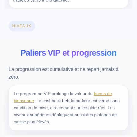
NIVEAUX
Paliers VIP et progression
La progression est cumulative et ne repart jamais à
zéro.
Le programme VIP prolonge la valeur du
bonus de
bienvenue
. Le cashback hebdomadaire est versé sans
condition de mise, directement sur le solde réel. Les
niveaux supérieurs débloquent aussi des plafonds de
caisse plus élevés.