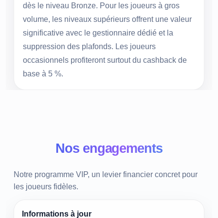
dès le niveau Bronze. Pour les joueurs à gros
volume, les niveaux supérieurs offrent une valeur
significative avec le gestionnaire dédié et la
suppression des plafonds. Les joueurs
occasionnels profiteront surtout du cashback de
base à 5 %.
Nos engagements
Notre programme VIP, un levier financier concret pour
les joueurs fidèles.
Informations à jour