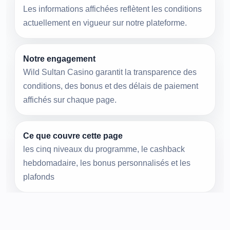
Les informations affichées reflètent les conditions
actuellement en vigueur sur notre plateforme.
Notre engagement
Wild Sultan Casino garantit la transparence des
conditions, des bonus et des délais de paiement
affichés sur chaque page.
Ce que couvre cette page
les cinq niveaux du programme, le cashback
hebdomadaire, les bonus personnalisés et les
plafonds